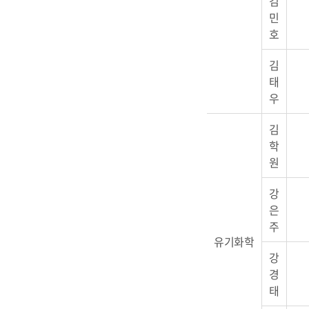
김
민
호
김
태
우
김
학
원
강
은
주
유기화학
강
경
태