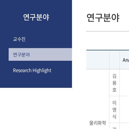
연구분야
연구분야
교수진
연구분야
Ana
연구분야
Research Highlight
김
용
호
이
영
식
물리화학