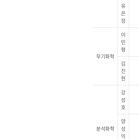
유
은
정
이
민
형
무기화학
김
진
현
강
성
호
양
분석화학
성
익