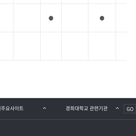
●
●
GO