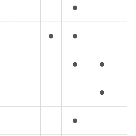
●
●
●
●
●
●
●