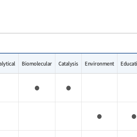
lytical
Biomolecular
Catalysis
Environment
Educat
●
●
●
●